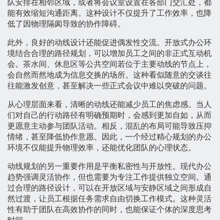
队安排在相邻区域，或者将会议室设置在各部门交汇处，都
能有效缩短沟通距离。这种设计不仅提升了工作效率，也降
低了因物理隔阂导致的协作障碍。
此外，良好的动线设计还能促进偶发性交流。开放式办公环
境结合合理的路径规划，可以增加员工之间的非正式互动机
会。茶水间、休息区等公共空间若位于主要动线的节点上，
会自然而然地成为信息交换的场所。这种看似随意的交谈往
往能激发创意，甚至解决一些正式会议中难以突破的问题。
从心理层面来看，清晰的动线还能减少员工的焦虑感。当人
们对自己的行动路径有明确预期时，会感到更加自如，从而
更愿意主动参与团队活动。相反，混乱的布局可能导致压抑
情绪，甚至降低协作意愿。因此，一个经过精心规划的办公
环境不仅能提升物理效率，还能优化团队的心理状态。
动线规划的另一重要作用是平衡私密性与开放性。现代办公
趋势强调灵活协作，但也需要为专注工作提供独立空间。通
过合理的路径设计，可以在开放区域与安静区域之间形成自
然过渡，让员工根据任务需求自由切换工作模式。这种灵活
性有助于团队在高效协作的同时，也能保证个体的深度思考