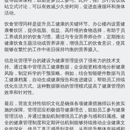
提等团体课程，鼓励更多员工参与。此外，推广步行会议或
站立式讨论，可以有效减少久坐时间，促进血液循环和身体
活动。
饮食管理同样是提升员工健康的关键环节。办公楼内设置健
康餐饮区，提供低脂、低盐、高纤维的食物选择，有助于员
工养成良好的饮食习惯。通过与专业营养师合作，定期推出
健康饮食主题活动或营养讲座，增强员工的饮食意识，使其
能够在繁忙的工作中依旧保持均衡的营养摄入。
信息化管理平台的建设为健康管理提供了强有力的技术支
持。通过集中管理员工健康数据，企业能更精准地分析健康
风险，制定科学的干预策略。例如，结合智能硬件数据与员
工健康档案，自动生成健康报告和改进建议，帮助员工持续
优化生活方式。这种数据驱动的管理模式提高了健康管理的
效率和针对性。
最后，营造支持性组织文化是确保各项健康措施得以长效实
施的保障。管理层应积极倡导健康理念，鼓励员工参与健康
管理活动，并通过激励机制增强员工的参与感和归属感。健
全的健康管理制度和定期评估机制能够持续推动企业健康文
化的深化，使员工真正感受到关怀，从而提升整体幸福感和