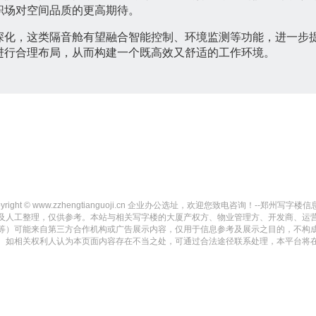
职场对空间品质的更高期待。
深化，这类隔音舱有望融合智能控制、环境监测等功能，进一步
进行合理布局，从而构建一个既高效又舒适的工作环境。
yright © www.zzhengtianguoji.cn 企业办公选址，欢迎您致电咨询！--郑州写字楼信息网-- Al
及人工整理，仅供参考。本站与相关写字楼的大厦产权方、物业管理方、开发商、运
等）可能来自第三方合作机构或广告展示内容，仅用于信息参考及展示之目的，不构
。如相关权利人认为本页面内容存在不当之处，可通过合法途径联系处理，本平台将