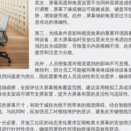
其次，屏幕高度和角度设置不当同样容易造成
行调整，屏幕下缘或侧边可能被桌面、键盘等
势，增加疲劳感。此外，屏幕倾斜角度若过大
息传达的准确性。
第三，光线条件是影响视觉效果的重要环境因
明设备，若大屏幕临时安放位置未充分考虑自
强烈反光或阴影，导致显示内容模糊不清。此
疲劳和注意力分散。
此外，人员密集度对视觉遮挡的影响不可忽视
椅排列，部分员工可能被同事身体或移动设备
遮挡问题更为突出，因此需要考虑人员流动性和互动需求，确保
现场观察，全面评估大屏幕视角覆盖范围。建议采用模拟工具或
移动支架或可调节支撑装置，提升大屏幕布置的灵活性与适应性
宜的屏幕尺寸，有助于减轻光线干扰带来的视觉障碍。结合智能
题。与此同时，应加强员工对视线维护的意识，避免在关键视线
十分必要。开放工位区的动态变化要求定期检查大屏幕的安放情
碍进行针对性优化，确保同屏协作环境始终保持高效和舒适。