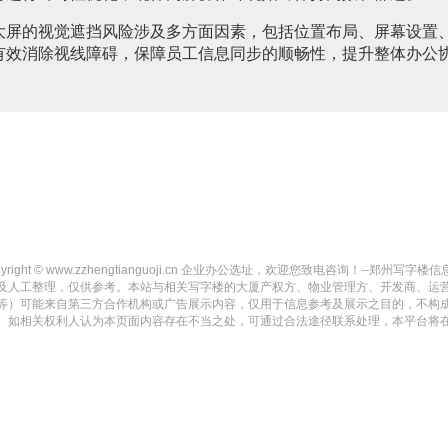
大屏的视觉遮挡风险涉及多方面因素，包括位置布局、屏幕设置
有效消除视线障碍，保障员工信息同步的顺畅性，提升整体办公
yright © www.zzhengtianguoji.cn 企业办公选址，欢迎您致电咨询！--郑州写字楼信息网-- Al
及人工整理，仅供参考。本站与相关写字楼的大厦产权方、物业管理方、开发商、运
等）可能来自第三方合作机构或广告展示内容，仅用于信息参考及展示之目的，不构
。如相关权利人认为本页面内容存在不当之处，可通过合法途径联系处理，本平台将